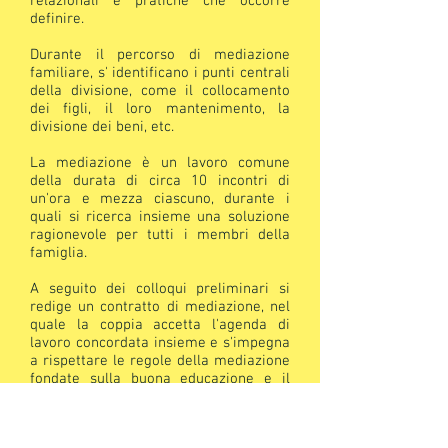
relazionali e pratiche che occorre
definire.
Durante il percorso di mediazione
familiare, s' identificano i punti centrali
della divisione, come il collocamento
dei figli, il loro mantenimento, la
divisione dei beni, etc.
La mediazione è un lavoro comune
della durata di circa 10 incontri di
un'ora e mezza ciascuno, durante i
quali si ricerca insieme una soluzione
ragionevole per tutti i membri della
famiglia.
A seguito dei colloqui preliminari si
redige un contratto di mediazione, nel
quale la coppia accetta l'agenda di
lavoro concordata insieme e s'impegna
a rispettare le regole della mediazione
fondate sulla buona educazione e il
rispetto.
La separazione coniugale diventa così,