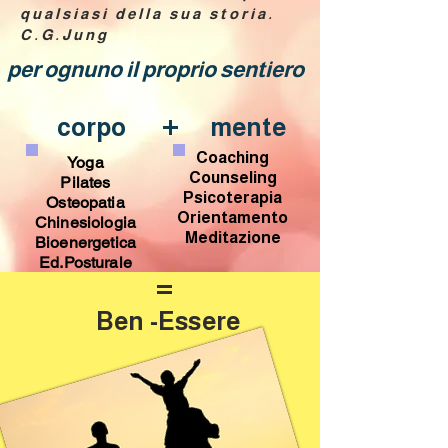
qualsiasi della sua storia.
C.G.Jung
per ognuno il proprio sentiero
+
corpo
mente
Coaching
Yoga
Counseling
Pilates
Psicoterapia
Osteopatia
Orientamento
Chinesiologia
Meditazione
Bioenergetica
Ed.Posturale
=
Ben -Essere