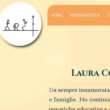
HOME
BIOENERGETICA
C
Laura Come
a sempre innamorata d
D
e famiglie. Ho continu
tematiche educative e 