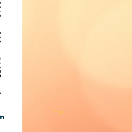
GDPR
om