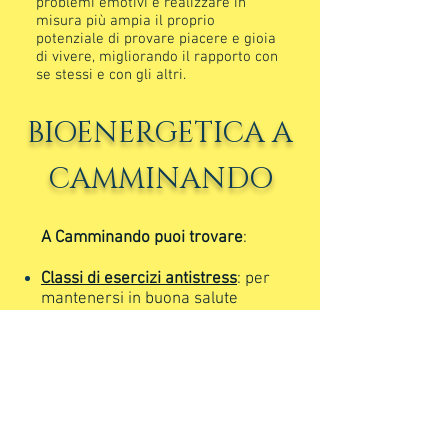
problemi emotivi e realizzare in
misura più ampia il proprio
potenziale di provare piacere e gioia
di vivere, migliorando il rapporto con
se stessi e con gli altri.
BIOENERGETICA A
CAMMINANDO
A Camminando puoi trovare
:
Classi di esercizi antistress
: per
mantenersi in buona salute
psicofisica, rilasciare lo stress e
ritrovare vitalità e piacere;
Counseling Bioenergetico
: per
accompagnare momenti di crisi
o un processo di scelta,
valorizzando tutte le proprie
risorse;