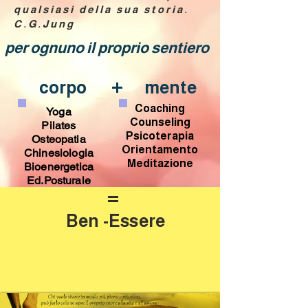
qualsiasi della sua storia.
C.G.Jung
per ognuno il proprio sentiero
+
corpo
mente
Coaching
Yoga
Counseling
Pilates
Psicoterapia
Osteopatia
Orientamento
Chinesiologia
Meditazione
Bioenergetica
Ed.Posturale
=
Ben -Essere