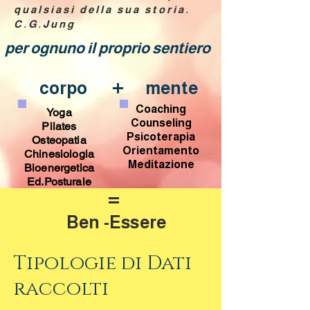
qualsiasi della sua storia.
C.G.Jung
per ognuno il proprio sentiero
+
corpo
mente
Coaching
Yoga
Counseling
Pilates
Psicoterapia
Osteopatia
Orientamento
Chinesiologia
Meditazione
Bioenergetica
Ed.Posturale
=
Ben -Essere
Tipologie di Dati
raccolti