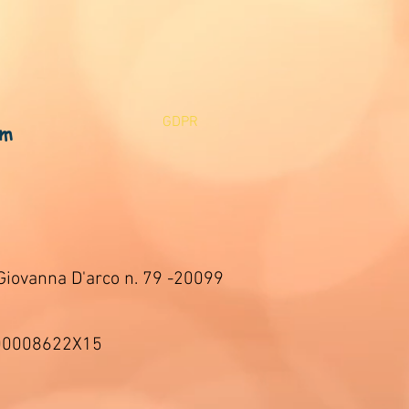
GDPR
om
Giovanna D'arco n. 79 -20099
000008622X15