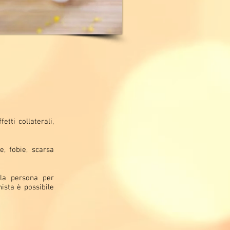
etti collaterali,
e, fobie, scarsa
lla persona per
nista è possibile