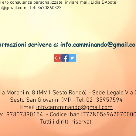
 e/o consulenze personalizzate inviare mail: Lidia D'Apote'
do@gmail.com
tel: 3470860323
mazioni scrivere a:
info.camminando@gmail.c
a Moroni n. 8 (MM1 Sesto Rondò) - Sede Legale Via 
Sesto San Giovanni (MI) - Tel. 02 35957594
Email
info.camminando@gmail.com
.iva:: 97807390154 - Codice Iban IT77N0569620700
Tutti i diritti riservati