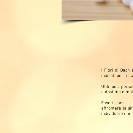
I Fiori di Bach 
indicati per rist
Utili per: perio
autostima e molt
Favoriscono il
affrontare la si
individuare i fio