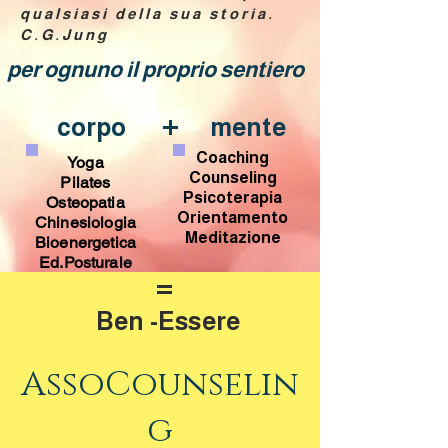
qualsiasi della sua storia.
C.G.Jung
per ognuno il proprio sentiero
+
corpo
mente
Coaching
Yoga
Counseling
Pilates
Psicoterapia
Osteopatia
Orientamento
Chinesiologia
Meditazione
Bioenergetica
Ed.Posturale
=
Ben -Essere
AssoCounselin
g