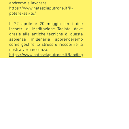
andremo a lavorare
https://www.natasciaputrone.it/il-
potere-sei-tu/
Il 22 aprile e 20 maggio per i due
incontri di Meditazione Taoista, dove
grazie alle antiche tecniche di questa
sapienza millenaria apprenderemo
come gestire lo stress e riscoprire la
nostra vera essenza.
https://www.natasciaputrone.it/landing
/meditazione-taoista/
obiettivo del
corso, articolato in quattro incontri
interattivi ed esperienziali, è di
favorire una buona percezione di sé, di
comprendere non solo come nasce in
noi il processo di autostima, ma anche
come tale processo sia in continua
evoluzione.
Quanto siamo influenzati dagli altri e
come possiamo fare per riuscire a
stare nella relazione con la
convinzione che anche noi valiamo.