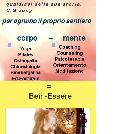
qualsiasi della sua storia.
C.G.Jung
per ognuno il proprio sentiero
+
corpo
mente
Coaching
Yoga
Counseling
Pilates
Psicoterapia
Osteopatia
Orientamento
Chinesiologia
Meditazione
Bioenergetica
Ed.Posturale
=
Ben -Essere