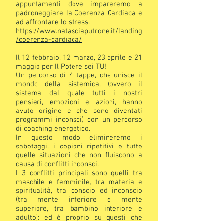
appuntamenti dove impareremo a
padroneggiare la Coerenza Cardiaca e
ad affrontare lo stress.
https://www.natasciaputrone.it/landing
/coerenza-cardiaca/
Il 12 febbraio, 12 marzo, 23 aprile e 21
maggio per Il Potere sei TU!
Un percorso di 4 tappe, che unisce il
mondo della sistemica, (ovvero il
sistema dal quale tutti i nostri
pensieri, emozioni e azioni, hanno
avuto origine e che sono diventati
programmi inconsci) con un percorso
di coaching energetico.
In questo modo elimineremo i
sabotaggi, i copioni ripetitivi e tutte
quelle situazioni che non fluiscono a
causa di conflitti inconsci.
I 3 conflitti principali sono quelli tra
maschile e femminile, tra materia e
spiritualità, tra conscio ed inconscio
(tra mente inferiore e mente
superiore, tra bambino interiore e
adulto): ed è proprio su questi che