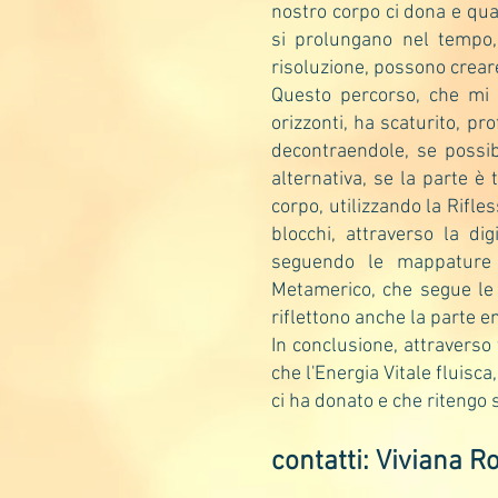
nostro corpo ci dona e quan
si prolungano nel tempo,
risoluzione, possono crear
Questo percorso, che mi 
orizzonti, ha scaturito, pr
decontraendole, se possib
alternativa, se la parte è
corpo, utilizzando la Rifle
blocchi, attraverso la di
seguendo le mappature 
Metamerico, che segue le 
riflettono anche la parte e
In conclusione, attraverso 
che l'Energia Vitale fluisc
ci ha donato e che ritengo s
contatti: Viviana R