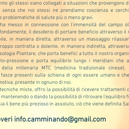
to gli stessi siano collegati a situazioni che provengono dal
 senza che noi stessi ne prendiamo coscienza e cerchi
e problematiche di salute più o meno gravi.
ha messo in connessione con l'immensità del campo oli
ofondamente, il desiderio di portare beneficio attraverso i
ile, in maniera diretta, attraverso un massaggio rilassan
 troppo contratta o dolente, in maniera indiretta, attravers
ssologia Plantare, che porta benefici a tutto il nostro organi
gito-pressione e porta equilibrio lungo i meridiani che 
della millenaria MTC (medicina tradizionale cinese)
fasce presenti sulla schiena di ogni essere umano e che
motiva, presente in ognuno di noi.
tecniche miste, offro la possibilità di ricevere trattamenti 
a, mantenendo o dando la possibilità di ritrovare l'equilibro 
ia il bene più prezioso in assoluto, ciò che viene definita Sa
overi
info.camminando@gmail.com