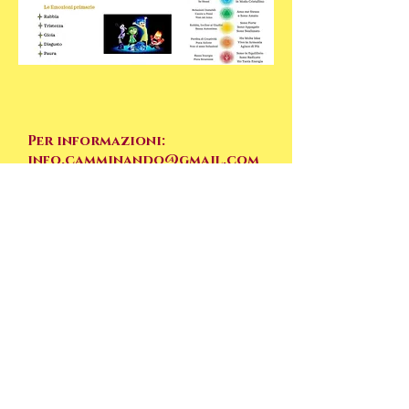
Per informazioni:
info.camminando@gmail.com
Per informazioni scrivere a:
info.camminando@gmail.com
Camminando Centro Studi
associazione
- Via R. Moroni n. 8 (
MM1 Sesto Rondò)
-
Sede Legale Via Giovanna D'arco n.
79
-20099
Sesto San Giovanni (MI) -