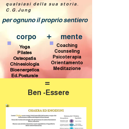
qualsiasi della sua storia.
C.G.Jung
per ognuno il proprio sentiero
+
corpo
mente
Coaching
Yoga
Counseling
Pilates
Psicoterapia
Osteopatia
Orientamento
Chinesiologia
Meditazione
Bioenergetica
Ed.Posturale
=
Ben -Essere