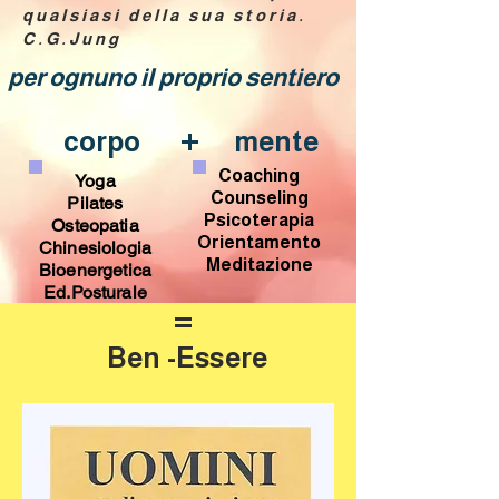
qualsiasi della sua storia.
C.G.Jung
per ognuno il proprio sentiero
+
corpo
mente
Coaching
Yoga
Counseling
Pilates
Psicoterapia
Osteopatia
Orientamento
Chinesiologia
Meditazione
Bioenergetica
Ed.Posturale
=
Ben -Essere