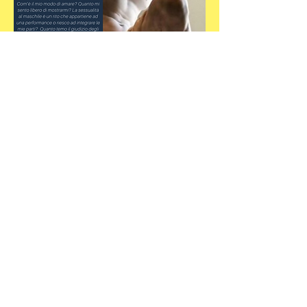
Per informazioni scrivere a:
info.camminando@gmail.com
Camminando Centro Studi
associazione
- Via R. Moroni n. 8 (
MM1 Sesto Rondò)
-
Sede Legale Via Giovanna D'arco n.
79
-20099
Sesto San Giovanni (MI) -