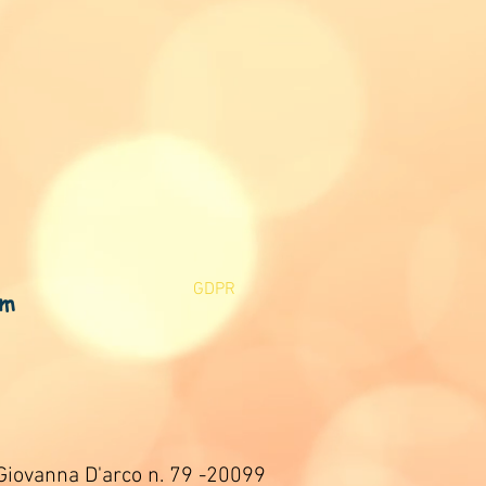
GDPR
om
Giovanna D'arco n. 79 -20099