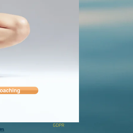
Coaching
GDPR
om