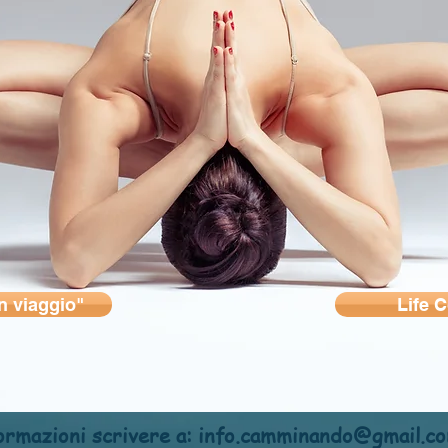
n viaggio"
Life 
mazioni scrivere a:
info.camminando@gmail.c