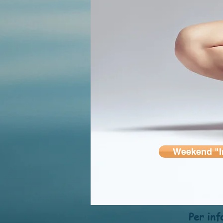
Weekend "I
Per infor