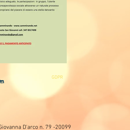
GDPR
om
Giovanna D'arco n. 79 -20099