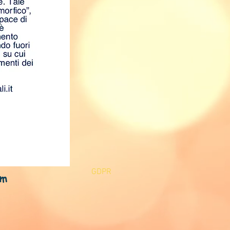
GDPR
om